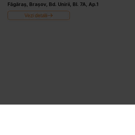
Făgăraș, Brașov, Bd. Unirii, Bl. 7A, Ap.1
Vezi detalii