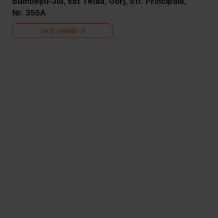
Bumbești-Jiu, sat Tetila, Gorj, Str. Principală,
Nr. 355A
Vezi detalii