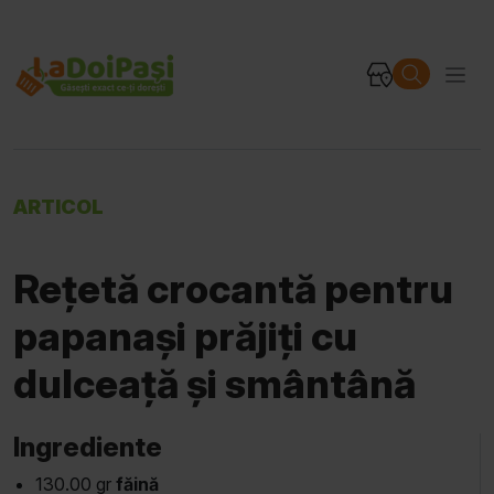
ARTICOL
Rețetă crocantă pentru
papanași prăjiți cu
dulceață și smântână
Ingrediente
130.00 gr
făină