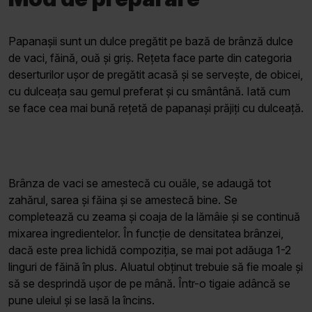
Papanașii sunt un dulce pregătit pe bază de brânză dulce
de vaci, făină, ouă și griș. Rețeta face parte din categoria
deserturilor ușor de pregătit acasă și se servește, de obicei,
cu dulceața sau gemul preferat și cu smântână. Iată cum
se face cea mai bună rețetă de papanași prăjiți cu dulceață.
Brânza de vaci se amestecă cu ouăle, se adaugă tot
zahărul, sarea și făina și se amestecă bine. Se
completează cu zeama și coaja de la lămâie și se continuă
mixarea ingredientelor. În funcție de densitatea brânzei,
dacă este prea lichidă compoziția, se mai pot adăuga 1-2
linguri de făină în plus. Aluatul obținut trebuie să fie moale și
să se desprindă ușor de pe mână. Într-o tigaie adâncă se
pune uleiul și se lasă la încins.