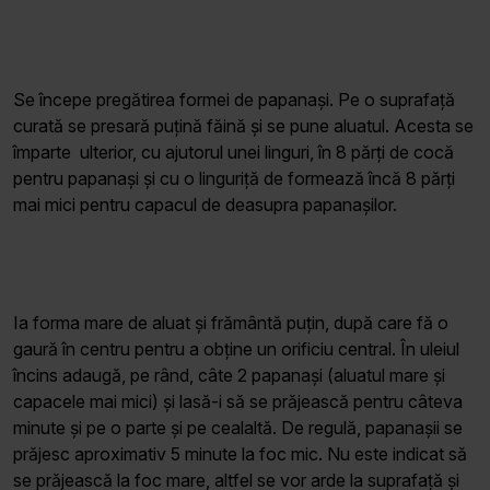
Se începe pregătirea formei de papanași. Pe o suprafață
curată se presară puțină făină și se pune aluatul. Acesta se
împarte ulterior, cu ajutorul unei linguri, în 8 părți de cocă
pentru papanași și cu o linguriță de formează încă 8 părți
mai mici pentru capacul de deasupra papanașilor.
Ia forma mare de aluat și frământă puțin, după care fă o
gaură în centru pentru a obține un orificiu central. În uleiul
încins adaugă, pe rând, câte 2 papanași (aluatul mare și
capacele mai mici) și lasă-i să se prăjească pentru câteva
minute și pe o parte și pe cealaltă. De regulă, papanașii se
prăjesc aproximativ 5 minute la foc mic. Nu este indicat să
se prăjească la foc mare, altfel se vor arde la suprafață și