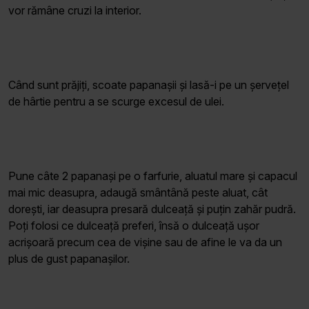
vor rămâne cruzi la interior.
Când sunt prăjiți, scoate papanașii și lasă-i pe un șervețel
de hârtie pentru a se scurge excesul de ulei.
Pune câte 2 papanași pe o farfurie, aluatul mare și capacul
mai mic deasupra, adaugă smântână peste aluat, cât
dorești, iar deasupra presară dulceață și puțin zahăr pudră.
Poți folosi ce dulceață preferi, însă o dulceață ușor
acrișoară precum cea de vișine sau de afine le va da un
plus de gust papanașilor.