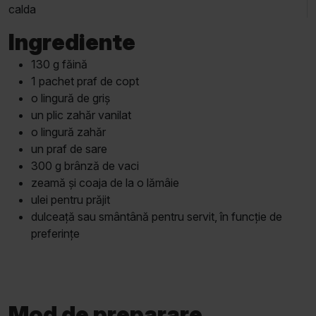
calda
Ingrediente
130 g făină
1 pachet praf de copt
o lingură de griș
un plic zahăr vanilat
o lingură zahăr
un praf de sare
300 g brânză de vaci
zeamă și coaja de la o lămâie
ulei pentru prăjit
dulceață sau smântână pentru servit, în funcție de
preferințe
Mod de preparare