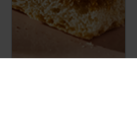
Tiramisu
Se amestecă zahărul cu gălbenușurile și
mascarpone. Se adaugă frișca deja
preparată amestecându-se ușor de sus în
jos.
CITEȘTE