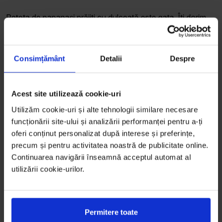
Rețeta de papanași prăjiți cu dulceață este gata. Îți dorim
poftă bună!
Data publicării:
2020-10-15
| Autor:
Echipa editorială
Consimțământ
Detalii
Despre
LaDoiPași
Acest site utilizează cookie-uri
Pe care din rețetele de mai sus ai vrea
Utilizăm cookie-uri și alte tehnologii similare necesare
să o încerci prima?
funcționării site-ului și analizării performanței pentru a-ți
oferi conținut personalizat după interese și preferințe,
Poftă bună!
precum și pentru activitatea noastră de publicitate online.
Continuarea navigării înseamnă acceptul automat al
utilizării cookie-urilor.
Distribuie articolul pe
Vezi mai multe deserturi
Permitere toate