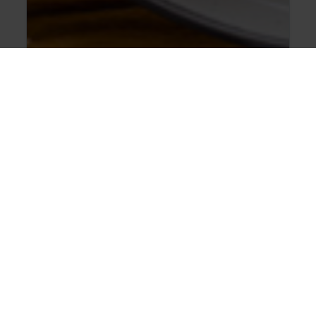
Pulpe de pui cu ciuperci și
sos de smântână
Descoperă rețeta ce-ți va trezi toate
papilele gustative. Potrivit atât pentru
masa de prânz cât și pentru cină, acest
preparat îți va lua doar câteva minute.
Rezultatul va fi unul neașteptat de
delicios!
CITEȘTE