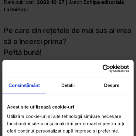
Data publicării:
2022-10-27
| Autor:
Echipa editorială
LaDoiPași
Pe care din rețetele de mai sus ai vrea
să o încerci prima?
Poftă bună!
Distribuie articolul pe
Consimțământ
Detalii
Despre
Vezi mai multe feluri
Acest site utilizează cookie-uri
principale
Utilizăm cookie-uri și alte tehnologii similare necesare
funcționării site-ului și analizării performanței pentru a-ți
oferi conținut personalizat după interese și preferințe,