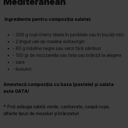
Mediteranean
Ingrediente pentru compoziția salatei:
- 300 g roșii cherry tăiate în jumătate sau în bucăți mici
- 2 linguri ulei de masline extravirgin
- 80 g măsline negre sau verzi fără sâmburi
- 100 gr de mozzarella sau feta sau brânză la alegere
- sare
- busuioc
Amestecă compoziția cu baza (pastele) și salata
este GATA!
* Poți adăuga salată verde, castravete, ceapă roșie,
diferite tipuri de mezeluri și brânzeturi