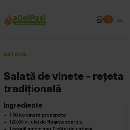
ARTICOL
Salată de vinete - rețeta
tradițională
Ingrediente
1.50
kg vinete proaspete
120.00 ml
ulei de floarea soarelui
1 ceapă medie sau 2 căței de usturoi