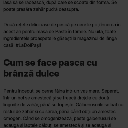
lasă să se răcească, după care se scoate din formă. Se
poate presăra zahăr pudră deasupra.
Două rețete delicioase de pască pe care le poți încerca în
acest an pentru masa de Paște în familie. Nu uita, toate
ingredientele proaspete le găsești la magazinul de lângă
casă, #LaDoiPași!
Cum se face pasca cu
brânză dulce
Pentru început, se cerne făina într-un vas mare. Separat,
într-un bol se amestecă și se freacă drojdia cu două
lingurițe de zahăr, până se topește. Gălbenușurile se bat cu
restul de zahăr și cu sarea, până când obții un amestec
omogen. Când se omogenizează, peste gălbenușuri se
adaugă și laptele călduț, se amestecă și se adaugă și