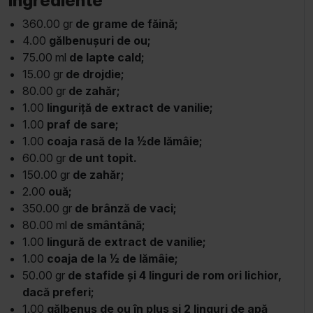
Ingrediente
360.00 gr
de grame de făină;
4.00
gălbenușuri de ou;
75.00 ml
de lapte cald;
15.00 gr
de drojdie;
80.00 gr
de zahăr;
1.00
linguriță de extract de vanilie;
1.00
praf de sare;
1.00
coaja rasă de la ½de lămâie;
60.00 gr
de unt topit.
150.00 gr
de zahăr;
2.00
ouă;
350.00 gr
de brânză de vaci;
80.00 ml
de smântână;
1.00
lingură de extract de vanilie;
1.00
coaja de la ½ de lămâie;
50.00 gr
de stafide și 4 linguri de rom ori lichior,
dacă preferi;
1.00
gălbenuș de ou în plus și 2 linguri de apă