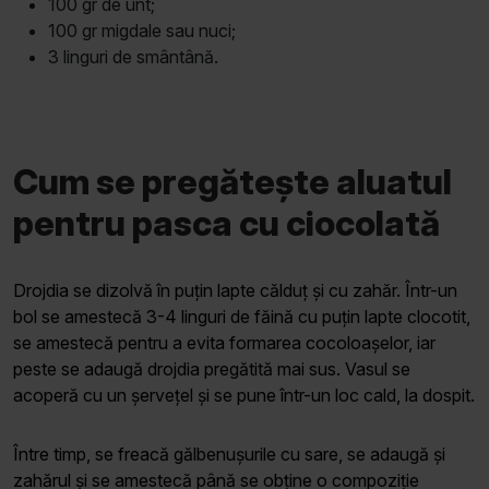
100 gr de unt;
100 gr migdale sau nuci;
3 linguri de smântână.
Cum se pregătește aluatul
pentru pasca cu ciocolată
Drojdia se dizolvă în puțin lapte călduț și cu zahăr. Într-un
bol se amestecă 3-4 linguri de făină cu puțin lapte clocotit,
se amestecă pentru a evita formarea cocoloașelor, iar
peste se adaugă drojdia pregătită mai sus. Vasul se
acoperă cu un șervețel și se pune într-un loc cald, la dospit.
Între timp, se freacă gălbenușurile cu sare, se adaugă și
zahărul și se amestecă până se obține o compoziție