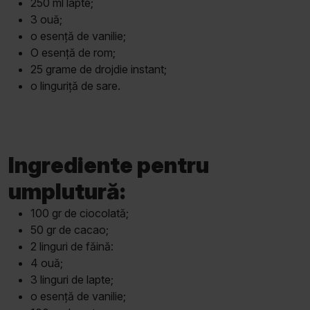
250 ml lapte;
3 ouă;
o esență de vanilie;
O esență de rom;
25 grame de drojdie instant;
o linguriță de sare.
Ingrediente pentru
umplutură:
100 gr de ciocolată;
50 gr de cacao;
2 linguri de făină:
4 ouă;
3 linguri de lapte;
o esență de vanilie;