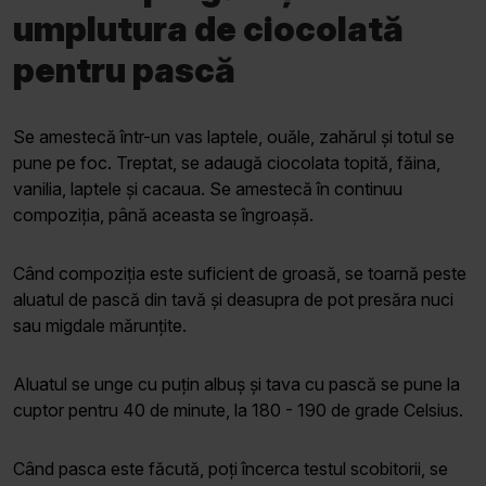
umplutura de ciocolată
pentru pască
Se amestecă într-un vas laptele, ouăle, zahărul și totul se
pune pe foc. Treptat, se adaugă ciocolata topită, făina,
vanilia, laptele și cacaua. Se amestecă în continuu
compoziția, până aceasta se îngroașă.
Când compoziția este suficient de groasă, se toarnă peste
aluatul de pască din tavă și deasupra de pot presăra nuci
sau migdale mărunțite.
Aluatul se unge cu puțin albuș și tava cu pască se pune la
cuptor pentru 40 de minute, la 180 - 190 de grade Celsius.
Când pasca este făcută, poți încerca testul scobitorii, se