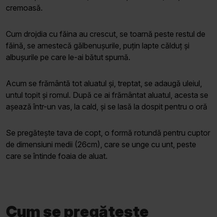
cremoasă.
Cum drojdia cu făina au crescut, se toarnă peste restul de
făină, se amestecă gălbenușurile, puțin lapte călduț și
albușurile pe care le-ai bătut spumă.
Acum se frământă tot aluatul și, treptat, se adaugă uleiul,
untul topit și romul. După ce ai frământat aluatul, acesta se
așează într-un vas, la cald, și se lasă la dospit pentru o oră
Se pregătește tava de copt, o formă rotundă pentru cuptor
de dimensiuni medii (26cm), care se unge cu unt, peste
care se întinde foaia de aluat.
Cum se pregătește