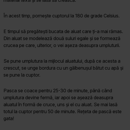
În acest timp, pornește cuptorul la 180 de grade Celsius.
E timpul să pregătești bucata de aluat care ți-a mai rămas.
Din aluat se modelează două suluri egale și se formează
crucea pe care, ulterior, o vei așeza deasupra umpluturii.
Se pune umplutura la mijlocul aluatului, după ce acesta a
crescut, se unge bordura cu un gălbenușul bătut cu apă și
se pune la cuptor.
Pasca se coace pentru 25-30 de minute, până când
umplutura devine fermă, iar apoi se așează deasupra
aluatul în formă de cruce, uns și el cu aluat. Se mai lasă
totul la cuptor pentru 50 de minute. Rețeta de pască este
gata!