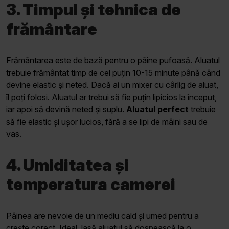
3. Timpul și tehnica de
frământare
Frământarea este de bază pentru o pâine pufoasă. Aluatul
trebuie frământat timp de cel puțin 10-15 minute până când
devine elastic și neted. Dacă ai un mixer cu cârlig de aluat,
îl poți folosi. Aluatul ar trebui să fie puțin lipicios la început,
iar apoi să devină neted și suplu.
Aluatul perfect
trebuie
să fie elastic și ușor lucios, fără a se lipi de mâini sau de
vas.
4. Umiditatea și
temperatura camerei
Pâinea are nevoie de un mediu cald și umed pentru a
crește corect. Ideal, lasă aluatul să dospească la o