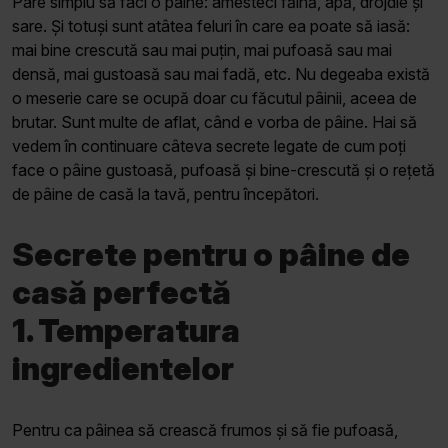
Pare simplu să faci o pâine: amesteci făină, apă, drojdie și
sare. Și totuși sunt atâtea feluri în care ea poate să iasă:
mai bine crescută sau mai puțin, mai pufoasă sau mai
densă, mai gustoasă sau mai fadă, etc. Nu degeaba există
o meserie care se ocupă doar cu făcutul pâinii, aceea de
brutar. Sunt multe de aflat, când e vorba de pâine. Hai să
vedem în continuare câteva secrete legate de cum poți
face o pâine gustoasă, pufoasă și bine-crescută și o rețetă
de pâine de casă la tavă, pentru începători.
Secrete pentru o pâine de
casă perfectă
1. Temperatura
ingredientelor
Pentru ca pâinea să crească frumos și să fie pufoasă,