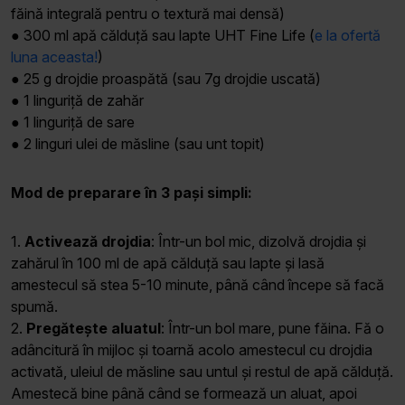
făină integrală pentru o textură mai densă)
● 300 ml apă călduță sau lapte UHT Fine Life (
e la ofertă
luna aceasta!
)
● 25 g drojdie proaspătă (sau 7g drojdie uscată)
● 1 linguriță de zahăr
● 1 linguriță de sare
● 2 linguri ulei de măsline (sau unt topit)
Mod de preparare în 3 pași simpli:
1.
Activează drojdia
: Într-un bol mic, dizolvă drojdia și
zahărul în 100 ml de apă călduță sau lapte și lasă
amestecul să stea 5-10 minute, până când începe să facă
spumă.
2.
Pregătește aluatul
: Într-un bol mare, pune făina. Fă o
adâncitură în mijloc și toarnă acolo amestecul cu drojdia
activată, uleiul de măsline sau untul și restul de apă călduță.
Amestecă bine până când se formează un aluat, apoi