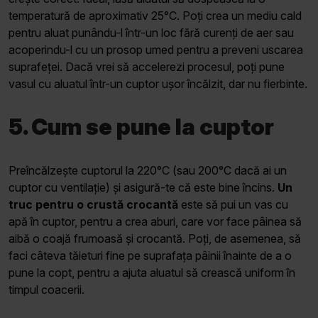
temperatură de aproximativ 25°C. Poți crea un mediu cald
pentru aluat punându-l într-un loc fără curenți de aer sau
acoperindu-l cu un prosop umed pentru a preveni uscarea
suprafeței. Dacă vrei să accelerezi procesul, poți pune
vasul cu aluatul într-un cuptor ușor încălzit, dar nu fierbinte.
5. Cum se pune la cuptor
Preîncălzește cuptorul la 220°C (sau 200°C dacă ai un
cuptor cu ventilație) și asigură-te că este bine încins.
Un
truc pentru o crustă crocantă
este să pui un vas cu
apă în cuptor, pentru a crea aburi, care vor face pâinea să
aibă o coajă frumoasă și crocantă. Poți, de asemenea, să
faci câteva tăieturi fine pe suprafața pâinii înainte de a o
pune la copt, pentru a ajuta aluatul să crească uniform în
timpul coacerii.