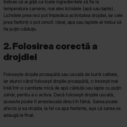
trebuie să ai grijă ca toate ingredientele să fie la
temperatura camerei, mai ales lichidele (apă sau lapte).
Lichidele prea reci pot împiedica activitatea drojdiei, iar cele
prea fierbinți o pot omorî. Ideal, apa sau laptele ar trebui să
fie puțin călduțe.
2. Folosirea corectă a
drojdiei
Folosește drojdie proaspătă sau uscată de bună calitate,
iar atunci când folosești drojdie proaspătă, o trezești mai
întâi într-o cantitate mică de apă călduță sau lapte cu puțin
zahăr, pentru a o activa. Dacă folosești drojdie uscată,
aceasta poate fi amestecată direct în făină. Sarea poate
afecta și ea drojdia, la fel ca apa fierbinte, așa că sarea se
adaugă la final.